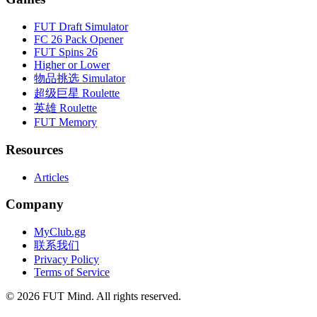
FUT Draft Simulator
FC 26 Pack Opener
FUT Spins 26
Higher or Lower
物品挑选 Simulator
超级巨星 Roulette
英雄 Roulette
FUT Memory
Resources
Articles
Company
MyClub.gg
联系我们
Privacy Policy
Terms of Service
©
2026
FUT Mind. All rights reserved.