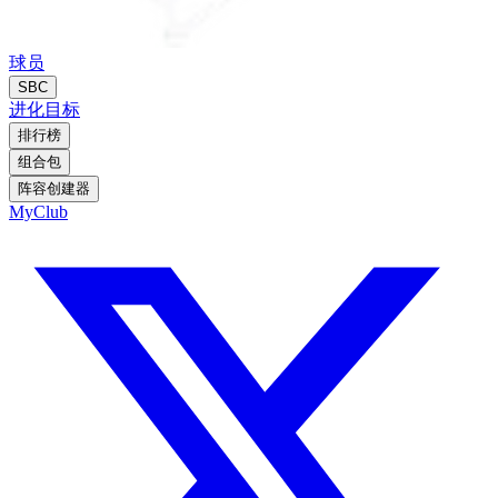
球员
SBC
进化
目标
排行榜
组合包
阵容创建器
MyClub