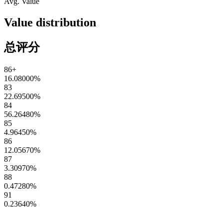
Avg. Value
Value distribution
总评分
86+
16.08000
%
83
22.69500
%
84
56.26480
%
85
4.96450
%
86
12.05670
%
87
3.30970
%
88
0.47280
%
91
0.23640
%