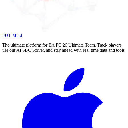
FUT Mind
The ultimate platform for EA FC
26
Ultimate Team. Track players,
use our AI SBC Solver, and stay ahead with real-time data and tools.