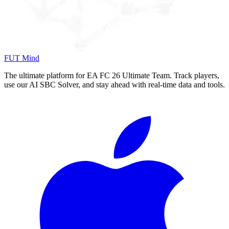
FUT Mind
The ultimate platform for EA FC
26
Ultimate Team. Track players,
use our AI SBC Solver, and stay ahead with real-time data and tools.