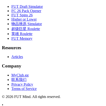
FUT Draft Simulator
FC 26 Pack Opener
FUT Spins 26
Higher or Lower
物品挑选 Simulator
超级巨星 Roulette
英雄 Roulette
FUT Memory
Resources
Articles
Company
MyClub.gg
联系我们
Privacy Policy
Terms of Service
©
2026
FUT Mind. All rights reserved.
•