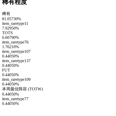
稀有程度
稀有
81.05730
%
item_raretype11
7.92950
%
TOTS
6.60790
%
item_raretype76
1.76210
%
item_raretype107
0.44050
%
item_raretype137
0.44050
%
FUT
0.44050
%
item_raretype109
0.44050
%
本周最佳阵容 (TOTW)
0.44050
%
item_raretype77
0.44050
%