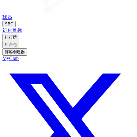
球员
SBC
进化
目标
排行榜
组合包
阵容创建器
MyClub