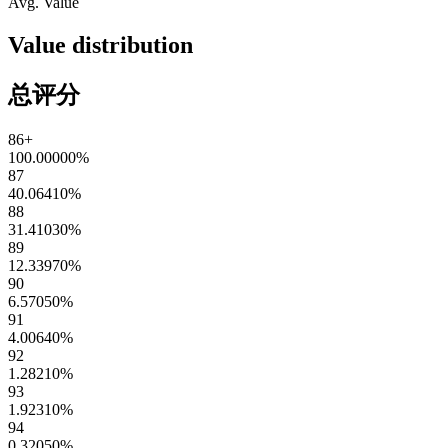
Avg. Value
Value distribution
总评分
86+
100.00000
%
87
40.06410
%
88
31.41030
%
89
12.33970
%
90
6.57050
%
91
4.00640
%
92
1.28210
%
93
1.92310
%
94
0.32050
%