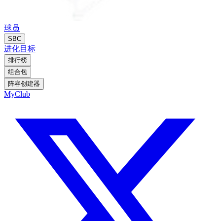
球员
SBC
进化
目标
排行榜
组合包
阵容创建器
MyClub