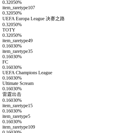
0.32050
%
item_raretype107
0.32050
%
UEFA Europa League 决赛之路
0.32050
%
TOTY
0.32050
%
item_raretype49
0.16030
%
item_raretype35
0.16030
%
FC
0.16030
%
UEFA Champions League
0.16030
%
Ultimate Scream
0.16030
%
雷霆出击
0.16030
%
item_raretype15
0.16030
%
item_raretype5
0.16030
%
item_raretype109
0.16030
%