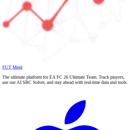
FUT Mind
The ultimate platform for EA FC
26
Ultimate Team. Track players,
use our AI SBC Solver, and stay ahead with real-time data and tools.