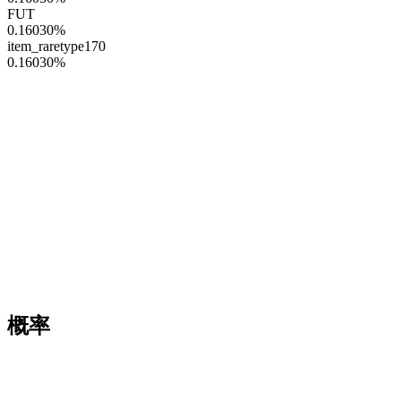
FUT
0.16030
%
item_raretype170
0.16030
%
概率