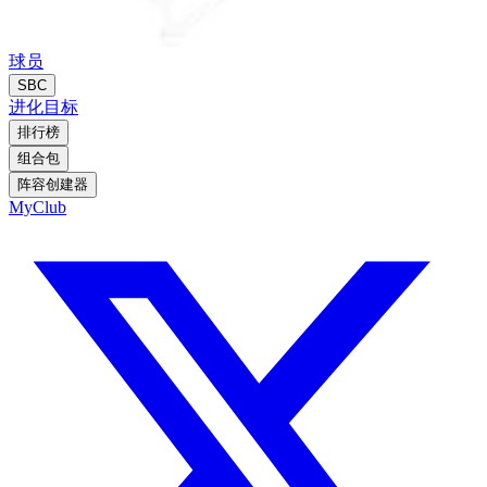
球员
SBC
进化
目标
排行榜
组合包
阵容创建器
MyClub