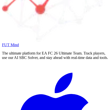
FUT Mind
The ultimate platform for EA FC
26
Ultimate Team. Track players,
use our AI SBC Solver, and stay ahead with real-time data and tools.