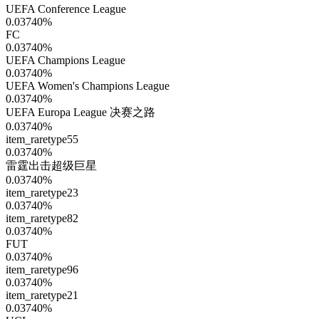
UEFA Conference League
0.03740
%
FC
0.03740
%
UEFA Champions League
0.03740
%
UEFA Women's Champions League
0.03740
%
UEFA Europa League 决赛之路
0.03740
%
item_raretype55
0.03740
%
雷霆出击超级巨星
0.03740
%
item_raretype23
0.03740
%
item_raretype82
0.03740
%
FUT
0.03740
%
item_raretype96
0.03740
%
item_raretype21
0.03740
%