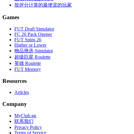
按评分计算的最便宜的玩家
Games
FUT Draft Simulator
FC 26 Pack Opener
FUT Spins 26
Higher or Lower
物品挑选 Simulator
超级巨星 Roulette
英雄 Roulette
FUT Memory
Resources
Articles
Company
MyClub.gg
联系我们
Privacy Policy
Terms of Service