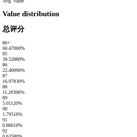
Avg. Value
Value distribution
总评分
86+
60.47000
%
85
39.52880
%
86
22.40090
%
87
16.97830
%
88
11.29390
%
89
5.01120
%
90
1.79510
%
91
0.86010
%
92
0.63580
%