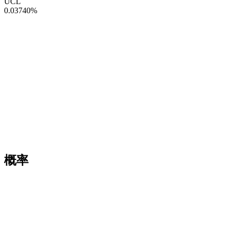
UCL
0.03740
%
概率