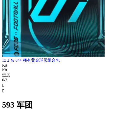
1x 2 名 84+ 稀有黄金球员组合包
Kit
Kit
进度
0/2


593 军团