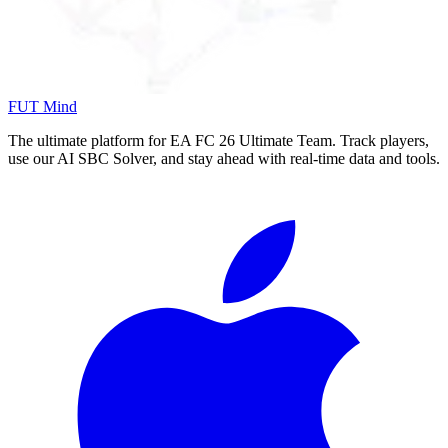
FUT Mind
The ultimate platform for EA FC
26
Ultimate Team. Track players,
use our AI SBC Solver, and stay ahead with real-time data and tools.