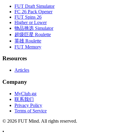
FUT Draft Simulator
FC 26 Pack Opener
FUT Spins 26
Higher or Lower
物品挑选 Simulator
超级巨星 Roulette
英雄 Roulette
FUT Memory
Resources
Articles
Company
MyClub.gg
联系我们
Privacy Policy
Terms of Service
©
2026
FUT Mind. All rights reserved.
•