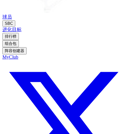
球员
SBC
进化
目标
排行榜
组合包
阵容创建器
MyClub