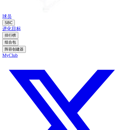
球员
SBC
进化
目标
排行榜
组合包
阵容创建器
MyClub