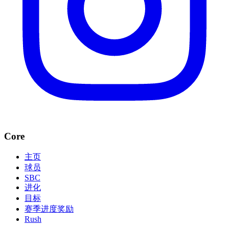
Core
主页
球员
SBC
进化
目标
赛季进度奖励
Rush