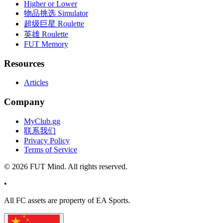
Higher or Lower
物品挑选 Simulator
超级巨星 Roulette
英雄 Roulette
FUT Memory
Resources
Articles
Company
MyClub.gg
联系我们
Privacy Policy
Terms of Service
©
2026
FUT Mind. All rights reserved.
•
All
FC
assets are property of EA Sports.