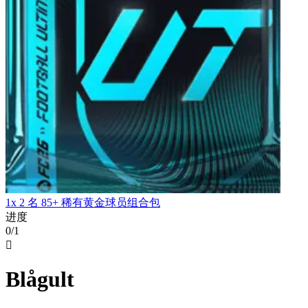
1x 2 名 85+ 稀有黄金球员组合包
进度
0/1

Blågult