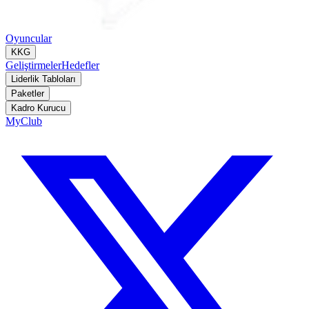
Oyuncular
KKG
Geliştirmeler
Hedefler
Liderlik Tabloları
Paketler
Kadro Kurucu
MyClub