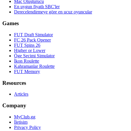
Maç Oluşturucu
En uygun fiyatlı SBC'ler
Derecelendirmeye göre en ucuz oyuncular
Games
FUT Draft Simulator
FC 26 Pack Opener
FUT Spins 26
Higher or Lower
Öge Seçimi Simulator
İkon Roulette
Kahramanlar Roulette
FUT Memory
Resources
Articles
Company
MyClub.gg
İletişim
Privacy Policy