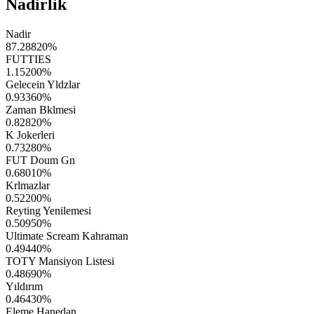
Nadirlik
Nadir
87.28820
%
FUTTIES
1.15200
%
Gelecein Yldzlar
0.93360
%
Zaman Bklmesi
0.82820
%
K Jokerleri
0.73280
%
FUT Doum Gn
0.68010
%
Krlmazlar
0.52200
%
Reyting Yenilemesi
0.50950
%
Ultimate Scream Kahraman
0.49440
%
TOTY Mansiyon Listesi
0.48690
%
Yıldırım
0.46430
%
Eleme Hanedan