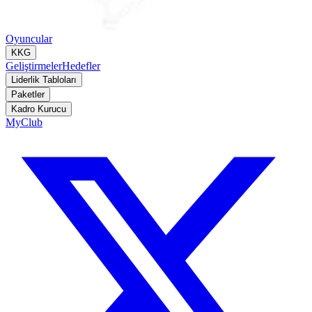
Oyuncular
KKG
Geliştirmeler
Hedefler
Liderlik Tabloları
Paketler
Kadro Kurucu
MyClub