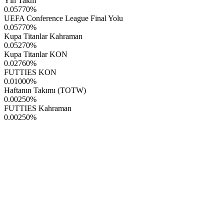
Yln Takm
0.05770
%
UEFA Conference League Final Yolu
0.05770
%
Kupa Titanlar Kahraman
0.05270
%
Kupa Titanlar KON
0.02760
%
FUTTIES KON
0.01000
%
Haftanın Takımı (TOTW)
0.00250
%
FUTTIES Kahraman
0.00250
%