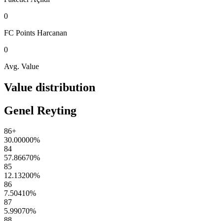
0
FC Points
Harcanan
0
Avg. Value
Value distribution
Genel Reyting
86+
30.00000
%
84
57.86670
%
85
12.13200
%
86
7.50410
%
87
5.99070
%
88