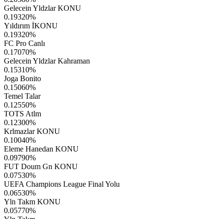
Gelecein Yldzlar KONU
0.19320
%
Yıldırım İKONU
0.19320
%
FC Pro Canlı
0.17070
%
Gelecein Yldzlar Kahraman
0.15310
%
Joga Bonito
0.15060
%
Temel Talar
0.12550
%
TOTS Atlm
0.12300
%
Krlmazlar KONU
0.10040
%
Eleme Hanedan KONU
0.09790
%
FUT Doum Gn KONU
0.07530
%
UEFA Champions League Final Yolu
0.06530
%
Yln Takm KONU
0.05770
%