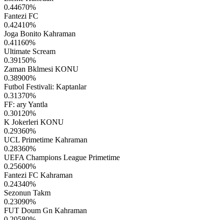
0.44670
%
Fantezi FC
0.42410
%
Joga Bonito Kahraman
0.41160
%
Ultimate Scream
0.39150
%
Zaman Bklmesi KONU
0.38900
%
Futbol Festivali: Kaptanlar
0.31370
%
FF: ary Yantla
0.30120
%
K Jokerleri KONU
0.29360
%
UCL Primetime Kahraman
0.28360
%
UEFA Champions League Primetime
0.25600
%
Fantezi FC Kahraman
0.24340
%
Sezonun Takm
0.23090
%
FUT Doum Gn Kahraman
0.20580
%