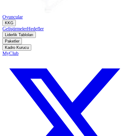
Oyuncular
KKG
Geliştirmeler
Hedefler
Liderlik Tabloları
Paketler
Kadro Kurucu
MyClub