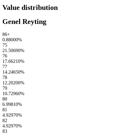
Value distribution
Genel Reyting
86+
0.88000
%
75
21.50690
%
76
17.66210
%
77
14.24650
%
78
12.20200
%
79
10.72960
%
80
6.99810
%
81
4.92970
%
82
4.92970
%
83