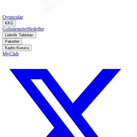
Oyuncular
KKG
Geliştirmeler
Hedefler
Liderlik Tabloları
Paketler
Kadro Kurucu
MyClub