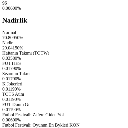
96
0.00600
%
Nadirlik
Normal
70.80950
%
Nadir
29.04150
%
Haftanın Takımı (TOTW)
0.03580
%
FUTTIES
0.01790
%
Sezonun Takm
0.01790
%
K Jokerleri
0.01190
%
TOTS Atlm
0.01190
%
FUT Doum Gn
0.01190
%
Futbol Festivali: Zafere Giden Yol
0.00600
%
Futbol Festivali: Oyunun En Bykleri KON