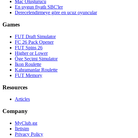
Maç Oluşturucu
En uygun fiyatlı SBC'ler
Derecelendirmeye göre en ucuz oyuncular
Games
FUT Draft Simulator
FC 26 Pack Opener
FUT Spins 26
Higher or Lower
Öge Seçimi Simulator
İkon Roulette
Kahramanlar Roulette
FUT Memory
Resources
Articles
Company
MyClub.gg
İletişim
Privacy Policy