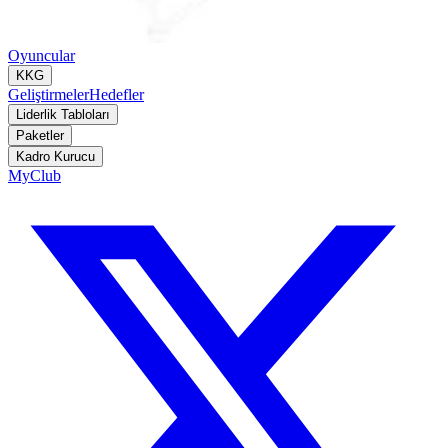
Oyuncular
KKG
Geliştirmeler
Hedefler
Liderlik Tabloları
Paketler
Kadro Kurucu
MyClub