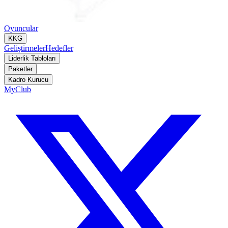
Oyuncular
KKG
Geliştirmeler
Hedefler
Liderlik Tabloları
Paketler
Kadro Kurucu
MyClub