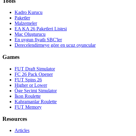
Tools
Kadro Kurucu
Paketler
Malzemeler
EA KA 26 Paketleri Listesi
Maç Oluşturucu
En uygun fiyatlı SBC'ler
Derecelendirmeye göre en ucuz oyuncular
Games
FUT Draft Simulator
FC 26 Pack Opener
FUT Spins 26
Higher or Lower
Öge Seçimi Simulator
İkon Roulette
Kahramanlar Roulette
FUT Memory
Resources
Articles