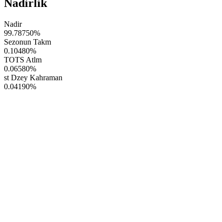
Nadirlik
Nadir
99.78750
%
Sezonun Takm
0.10480
%
TOTS Atlm
0.06580
%
st Dzey Kahraman
0.04190
%