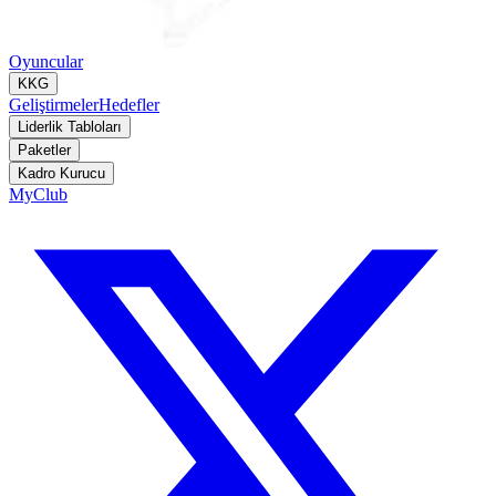
Oyuncular
KKG
Geliştirmeler
Hedefler
Liderlik Tabloları
Paketler
Kadro Kurucu
MyClub