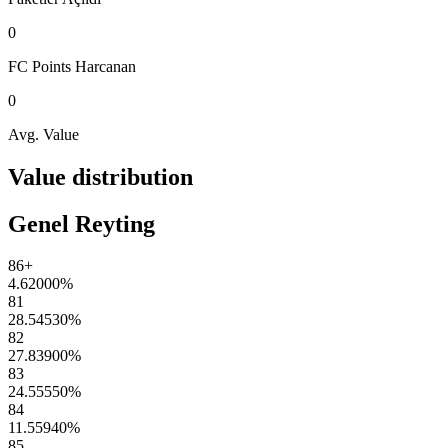
0
FC Points
Harcanan
0
Avg. Value
Value distribution
Genel Reyting
86+
4.62000
%
81
28.54530
%
82
27.83900
%
83
24.55550
%
84
11.55940
%
85