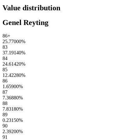
Value distribution
Genel Reyting
86+
25.77000
%
83
37.19140
%
84
24.61420
%
85
12.42280
%
86
1.65900
%
87
7.36880
%
88
7.83180
%
89
0.23150
%
90
2.39200
%
91