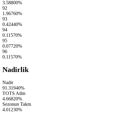
3.58800
%
92
1.96760
%
93
0.42440
%
94
0.11570
%
95
0.07720
%
96
0.11570
%
Nadirlik
Nadir
91.31940
%
TOTS Atlm
4.66820
%
Sezonun Takm
4.01230
%