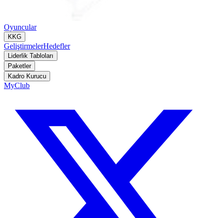
Oyuncular
KKG
Geliştirmeler
Hedefler
Liderlik Tabloları
Paketler
Kadro Kurucu
MyClub