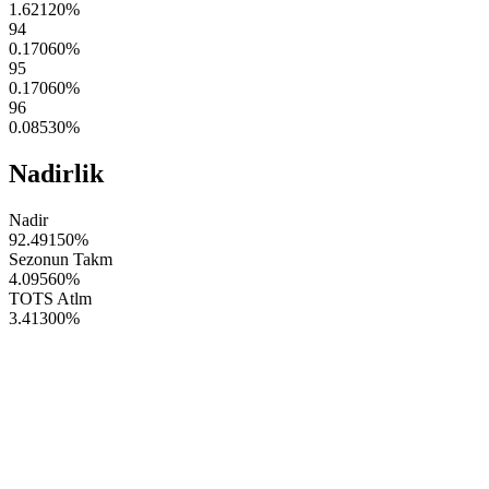
1.62120
%
94
0.17060
%
95
0.17060
%
96
0.08530
%
Nadirlik
Nadir
92.49150
%
Sezonun Takm
4.09560
%
TOTS Atlm
3.41300
%