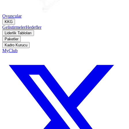
Oyuncular
KKG
Geliştirmeler
Hedefler
Liderlik Tabloları
Paketler
Kadro Kurucu
MyClub