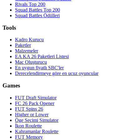
Rivals Top 200
Squad Battles Top 200
Squad Battles Ödülleri
Tools
Kadro Kurucu
Paketler
Malzemeler
EA KA 26 Paketleri Listesi
Maç Oluşturucu
En uygun fiyatlı SBC'ler
Derecelendirmeye göre en ucuz oyuncular
Games
FUT Draft Simulator
FC 26 Pack Opener
FUT Spins 26
Higher or Lower
Öge Seçimi Simulator
İkon Roulette
Kahramanlar Roulette
FUT Memory