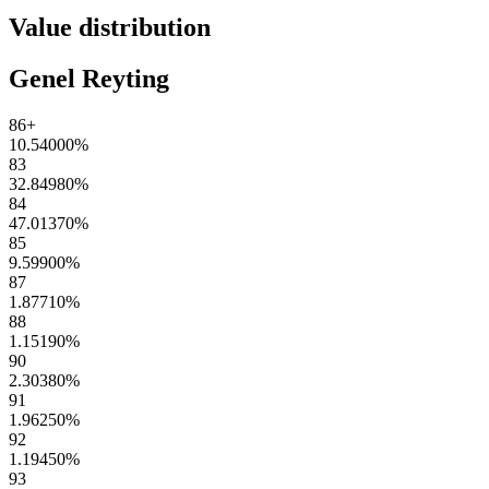
Value distribution
Genel Reyting
86+
10.54000
%
83
32.84980
%
84
47.01370
%
85
9.59900
%
87
1.87710
%
88
1.15190
%
90
2.30380
%
91
1.96250
%
92
1.19450
%
93