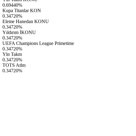
0.69440
%
Kupa Titanlar KON
0.34720
%
Eleme Hanedan KONU
0.34720
%
Yıldırım İKONU
0.34720
%
UEFA Champions League Primetime
0.34720
%
Yln Takm
0.34720
%
TOTS Atlm
0.34720
%