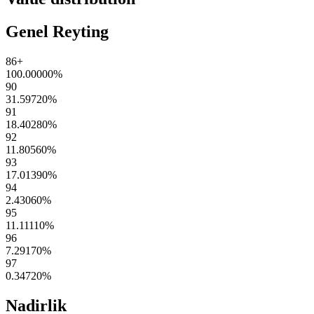
Genel Reyting
86+
100.00000
%
90
31.59720
%
91
18.40280
%
92
11.80560
%
93
17.01390
%
94
2.43060
%
95
11.11110
%
96
7.29170
%
97
0.34720
%
Nadirlik