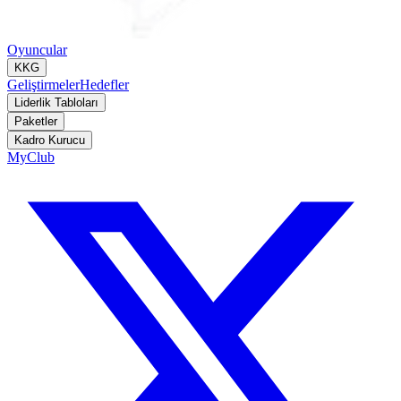
Oyuncular
KKG
Geliştirmeler
Hedefler
Liderlik Tabloları
Paketler
Kadro Kurucu
MyClub