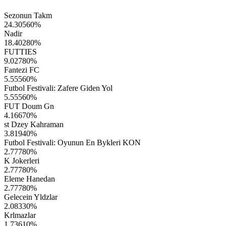
Sezonun Takm
24.30560
%
Nadir
18.40280
%
FUTTIES
9.02780
%
Fantezi FC
5.55560
%
Futbol Festivali: Zafere Giden Yol
5.55560
%
FUT Doum Gn
4.16670
%
st Dzey Kahraman
3.81940
%
Futbol Festivali: Oyunun En Bykleri KON
2.77780
%
K Jokerleri
2.77780
%
Eleme Hanedan
2.77780
%
Gelecein Yldzlar
2.08330
%
Krlmazlar
1.73610
%