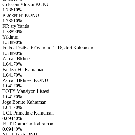
Gelecein Yldzlar KONU
1.73610
%
K Jokerleri KONU
1.73610
%
FF: ary Yantla
1.38890
%
Yıldırım
1.38890
%
Futbol Festivali: Oyunun En Bykleri Kahraman
1.38890
%
Zaman Bklmesi
1.04170
%
Fantezi FC Kahraman
1.04170
%
Zaman Bklmesi KONU
1.04170
%
TOTY Mansiyon Listesi
1.04170
%
Joga Bonito Kahraman
1.04170
%
UCL Primetime Kahraman
0.69440
%
FUT Doum Gn Kahraman
0.69440
%
Yln Takm KONU