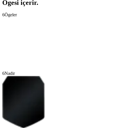
Ögesi içerir.
6
Ögeler
6
Nadir