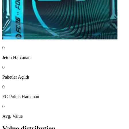
0
Jeton
Harcanan
0
Paketler
Açıldı
0
FC Points
Harcanan
0
Avg. Value
Value distribution