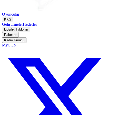
Oyuncular
KKG
Geliştirmeler
Hedefler
Liderlik Tabloları
Paketler
Kadro Kurucu
MyClub