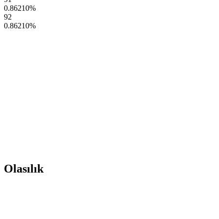
0.86210
%
92
0.86210
%
Olasılık