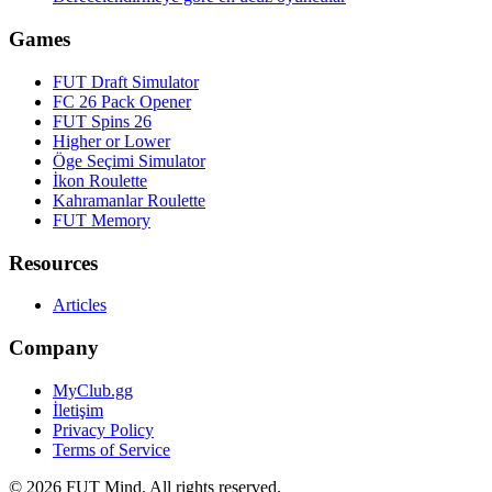
Games
FUT Draft Simulator
FC 26 Pack Opener
FUT Spins 26
Higher or Lower
Öge Seçimi Simulator
İkon Roulette
Kahramanlar Roulette
FUT Memory
Resources
Articles
Company
MyClub.gg
İletişim
Privacy Policy
Terms of Service
©
2026
FUT Mind. All rights reserved.