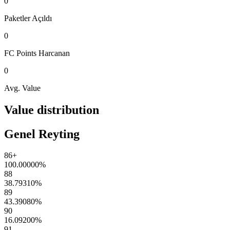
0
Paketler
Açıldı
0
FC Points
Harcanan
0
Avg. Value
Value distribution
Genel Reyting
86+
100.00000
%
88
38.79310
%
89
43.39080
%
90
16.09200
%
91