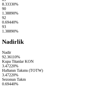
8.33330
%
90
1.38890
%
92
0.69440
%
93
1.38890
%
Nadirlik
Nadir
92.36110
%
Kupa Titanlar KON
3.47220
%
Haftanın Takımı (TOTW)
3.47220
%
Sezonun Takm
0.69440
%