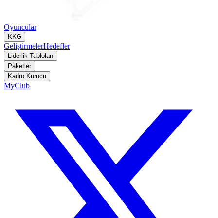
Oyuncular
KKG
Geliştirmeler
Hedefler
Liderlik Tabloları
Paketler
Kadro Kurucu
MyClub