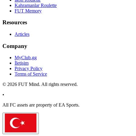
Kahramanlar Roulette
FUT Memory
Resources
Articles
Company
MyClub.gg
İletişim
Privacy Policy
Terms of Service
©
2026
FUT Mind. All rights reserved.
•
All
FC
assets are property of EA Sports.