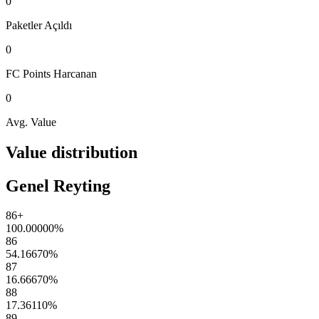
0
Paketler
Açıldı
0
FC Points
Harcanan
0
Avg. Value
Value distribution
Genel Reyting
86+
100.00000
%
86
54.16670
%
87
16.66670
%
88
17.36110
%
89