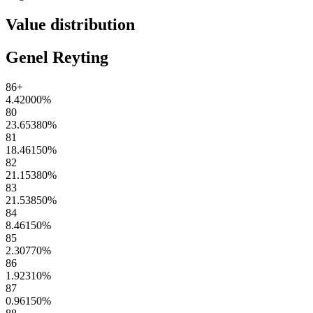
Value distribution
Genel Reyting
86+
4.42000
%
80
23.65380
%
81
18.46150
%
82
21.15380
%
83
21.53850
%
84
8.46150
%
85
2.30770
%
86
1.92310
%
87
0.96150
%