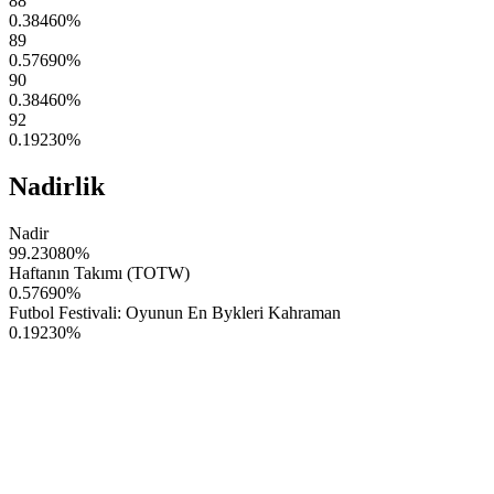
88
0.38460
%
89
0.57690
%
90
0.38460
%
92
0.19230
%
Nadirlik
Nadir
99.23080
%
Haftanın Takımı (TOTW)
0.57690
%
Futbol Festivali: Oyunun En Bykleri Kahraman
0.19230
%