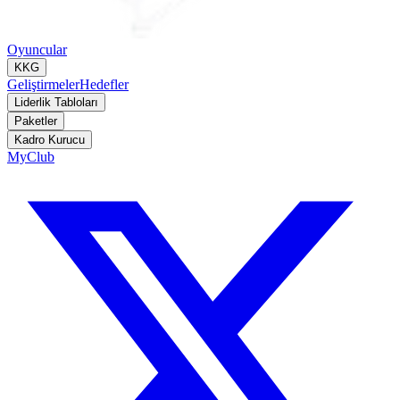
Oyuncular
KKG
Geliştirmeler
Hedefler
Liderlik Tabloları
Paketler
Kadro Kurucu
MyClub