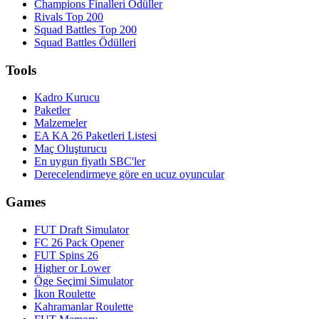
Champions Finalleri Ödüller
Rivals Top 200
Squad Battles Top 200
Squad Battles Ödülleri
Tools
Kadro Kurucu
Paketler
Malzemeler
EA KA 26 Paketleri Listesi
Maç Oluşturucu
En uygun fiyatlı SBC'ler
Derecelendirmeye göre en ucuz oyuncular
Games
FUT Draft Simulator
FC 26 Pack Opener
FUT Spins 26
Higher or Lower
Öge Seçimi Simulator
İkon Roulette
Kahramanlar Roulette