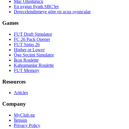
Maç Oluşturucu
En uygun fiyatlı SBC'ler
Derecelendirmeye göre en ucuz oyuncular
Games
FUT Draft Simulator
FC 26 Pack Opener
FUT Spins 26
Higher or Lower
Öge Seçimi Simulator
İkon Roulette
Kahramanlar Roulette
FUT Memory
Resources
Articles
Company
MyClub.gg
İletişim
Privacy Policy