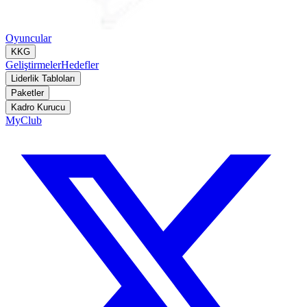
Oyuncular
KKG
Geliştirmeler
Hedefler
Liderlik Tabloları
Paketler
Kadro Kurucu
MyClub