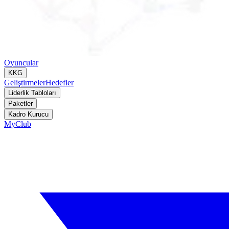
Oyuncular
KKG
Geliştirmeler
Hedefler
Liderlik Tabloları
Paketler
Kadro Kurucu
MyClub