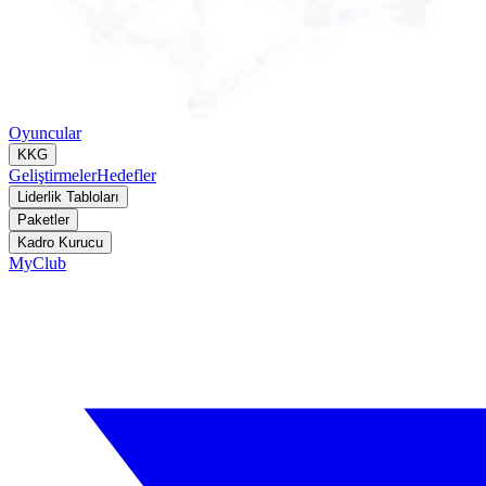
Oyuncular
KKG
Geliştirmeler
Hedefler
Liderlik Tabloları
Paketler
Kadro Kurucu
MyClub