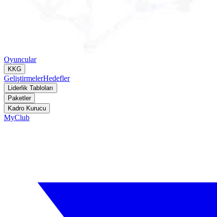
Oyuncular
KKG
Geliştirmeler
Hedefler
Liderlik Tabloları
Paketler
Kadro Kurucu
MyClub