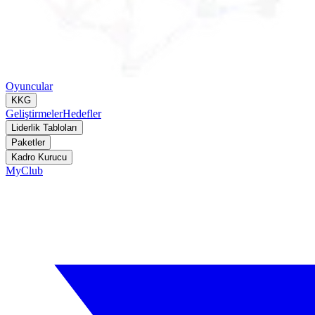
Oyuncular
KKG
Geliştirmeler
Hedefler
Liderlik Tabloları
Paketler
Kadro Kurucu
MyClub