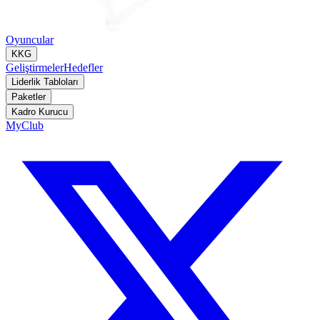
Oyuncular
KKG
Geliştirmeler
Hedefler
Liderlik Tabloları
Paketler
Kadro Kurucu
MyClub