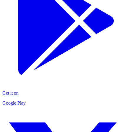
Get it on
Google Play