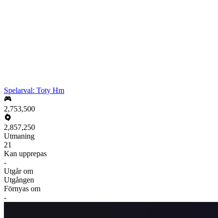
Spelarval: Toty Hm
2,753,500
2,857,250
Utmaning
21
Kan upprepas
-
Utgår om
Utgången
Förnyas om
-