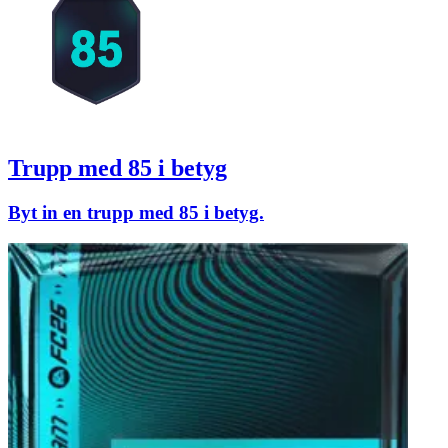
Trupp med 85 i betyg
Byt in en trupp med 85 i betyg.