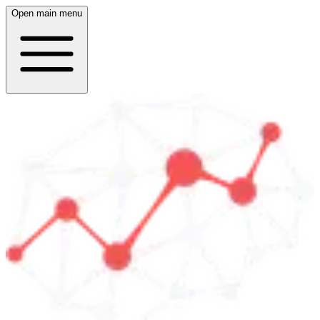
Open main menu