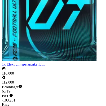
1x Elektrum-spelarpaket Elit
110,000
112,000
Belöningar
6,719
P&L
-103,281
Krav