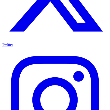
Twitter