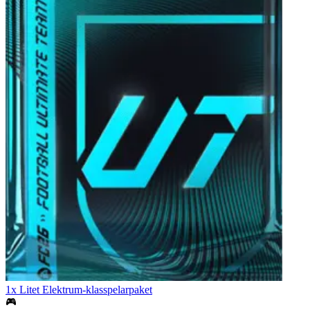
1x Litet Elektrum-klasspelarpaket