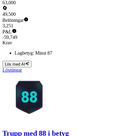
63,000
49,500
Belöningar
3,251
P&L
-59,749
Krav
Lagbetyg: Minst 87
Lös med AI
Lösningar
Trupp med 88 i betyg