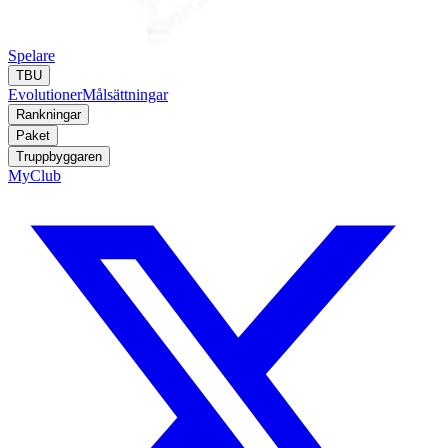
Spelare
TBU
Evolutioner
Målsättningar
Rankningar
Paket
Truppbyggaren
MyClub