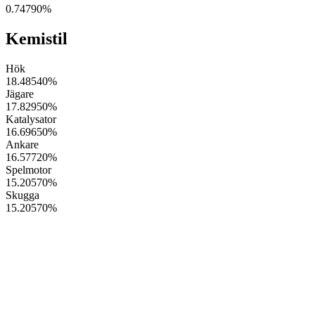
0.74790
%
Kemistil
Hök
18.48540
%
Jägare
17.82950
%
Katalysator
16.69650
%
Ankare
16.57720
%
Spelmotor
15.20570
%
Skugga
15.20570
%