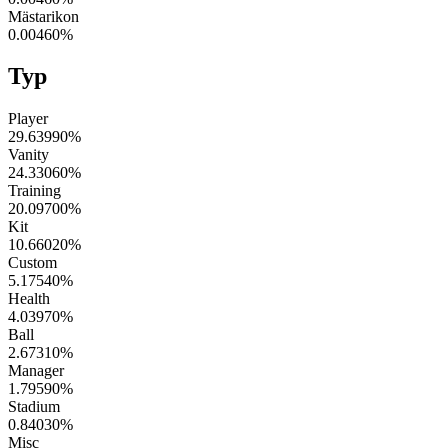
Mästarikon
0.00460
%
Typ
Player
29.63990
%
Vanity
24.33060
%
Training
20.09700
%
Kit
10.66020
%
Custom
5.17540
%
Health
4.03970
%
Ball
2.67310
%
Manager
1.79590
%
Stadium
0.84030
%
Misc