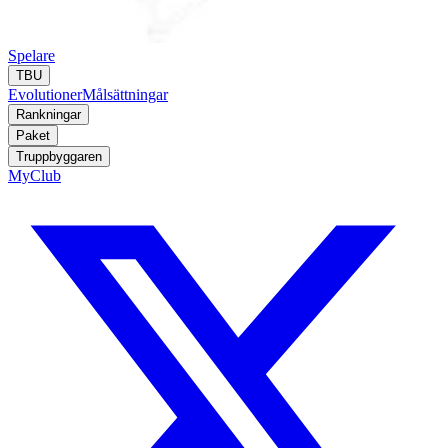
Spelare
TBU
Evolutioner
Målsättningar
Rankningar
Paket
Truppbyggaren
MyClub