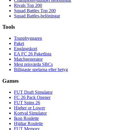
Champions-slutspel Belöningar
Rivals Top 200
Squad Battles Top 200
Squad Battles-belöningar
Tools
Truppbyggaren
Paket
Engångskort
EA FC 26 Paketlista
Matchgenerator
Mest prisvärda SBCs
Billigaste spelarna efter betyg
Games
FUT Draft Simulator
FC 26 Pack Opener
FUT Spins 26
Higher or Lower
Kortval Simulator
Ikon Roulette
Hjältar Roulette
FUT Memory