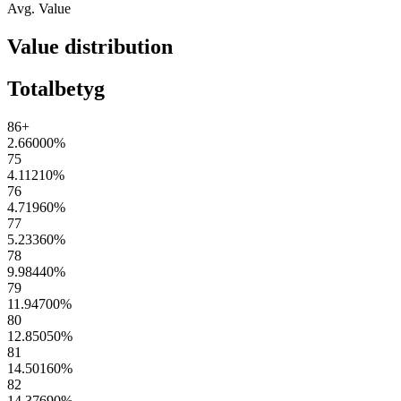
Avg. Value
Value distribution
Totalbetyg
86+
2.66000
%
75
4.11210
%
76
4.71960
%
77
5.23360
%
78
9.98440
%
79
11.94700
%
80
12.85050
%
81
14.50160
%
82
14.37690
%