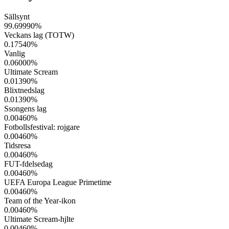
Sällsynt
99.69990
%
Veckans lag (TOTW)
0.17540
%
Vanlig
0.06000
%
Ultimate Scream
0.01390
%
Blixtnedslag
0.01390
%
Ssongens lag
0.00460
%
Fotbollsfestival: rojgare
0.00460
%
Tidsresa
0.00460
%
FUT-fdelsedag
0.00460
%
UEFA Europa League Primetime
0.00460
%
Team of the Year-ikon
0.00460
%
Ultimate Scream-hjlte
0.00460
%