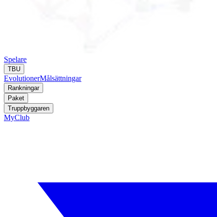
Spelare
TBU
Evolutioner
Målsättningar
Rankningar
Paket
Truppbyggaren
MyClub