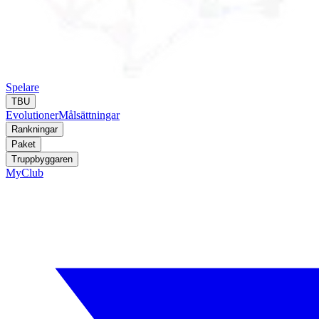
Spelare
TBU
Evolutioner
Målsättningar
Rankningar
Paket
Truppbyggaren
MyClub