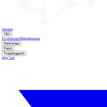
Spelare
TBU
Evolutioner
Målsättningar
Rankningar
Paket
Truppbyggaren
MyClub