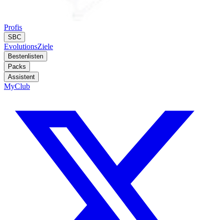
Profis
SBC
Evolutions
Ziele
Bestenlisten
Packs
Assistent
MyClub