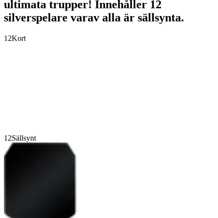
ultimata trupper! Innehåller 12
silverspelare varav alla är sällsynta.
12
Kort
12
Sällsynt