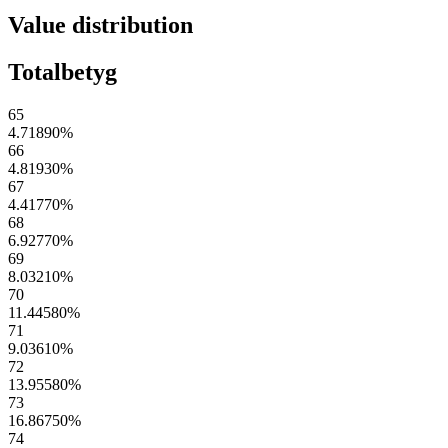
Value distribution
Totalbetyg
65
4.71890
%
66
4.81930
%
67
4.41770
%
68
6.92770
%
69
8.03210
%
70
11.44580
%
71
9.03610
%
72
13.95580
%
73
16.86750
%
74