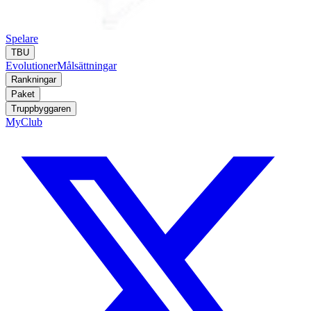
Spelare
TBU
Evolutioner
Målsättningar
Rankningar
Paket
Truppbyggaren
MyClub