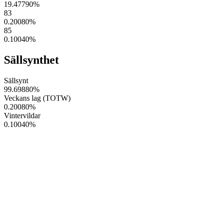
19.47790
%
83
0.20080
%
85
0.10040
%
Sällsynthet
Sällsynt
99.69880
%
Veckans lag (TOTW)
0.20080
%
Vintervildar
0.10040
%