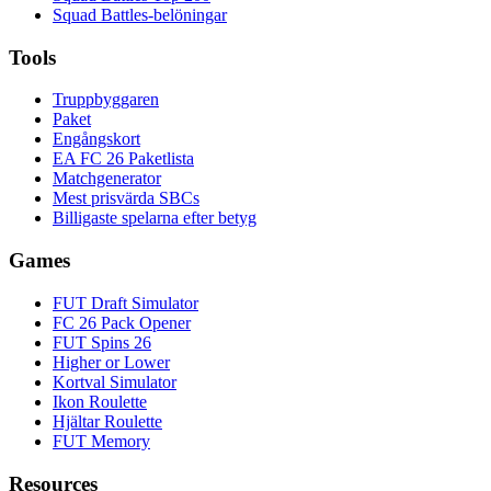
Squad Battles-belöningar
Tools
Truppbyggaren
Paket
Engångskort
EA FC 26 Paketlista
Matchgenerator
Mest prisvärda SBCs
Billigaste spelarna efter betyg
Games
FUT Draft Simulator
FC 26 Pack Opener
FUT Spins 26
Higher or Lower
Kortval Simulator
Ikon Roulette
Hjältar Roulette
FUT Memory
Resources