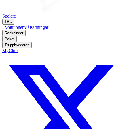
Spelare
TBU
Evolutioner
Målsättningar
Rankningar
Paket
Truppbyggaren
MyClub