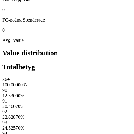
0
FC-poäng
Spenderade
0
Avg. Value
Value distribution
Totalbetyg
86+
100.00000
%
90
12.33060
%
91
20.46070
%
92
22.62870
%
93
24.52570
%
94