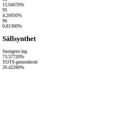
15.04070
%
95
4.20050
%
96
0.81300
%
Sällsynthet
Ssongens lag
73.57720
%
TOTS-genombrott
26.42280
%