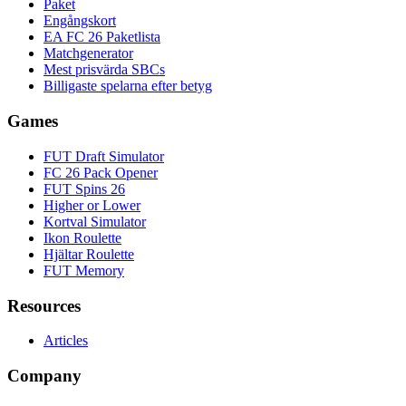
Paket
Engångskort
EA FC 26 Paketlista
Matchgenerator
Mest prisvärda SBCs
Billigaste spelarna efter betyg
Games
FUT Draft Simulator
FC 26 Pack Opener
FUT Spins 26
Higher or Lower
Kortval Simulator
Ikon Roulette
Hjältar Roulette
FUT Memory
Resources
Articles
Company