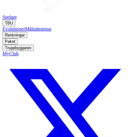
Spelare
TBU
Evolutioner
Målsättningar
Rankningar
Paket
Truppbyggaren
MyClub