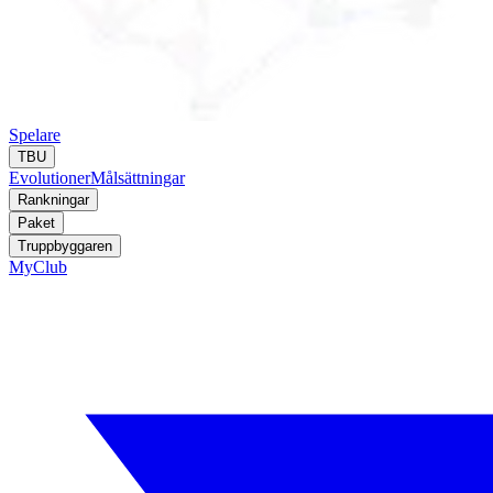
Spelare
TBU
Evolutioner
Målsättningar
Rankningar
Paket
Truppbyggaren
MyClub