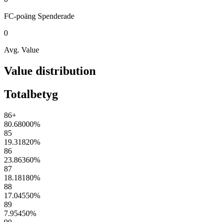
FC-poäng
Spenderade
0
Avg. Value
Value distribution
Totalbetyg
86+
80.68000
%
85
19.31820
%
86
23.86360
%
87
18.18180
%
88
17.04550
%
89
7.95450
%