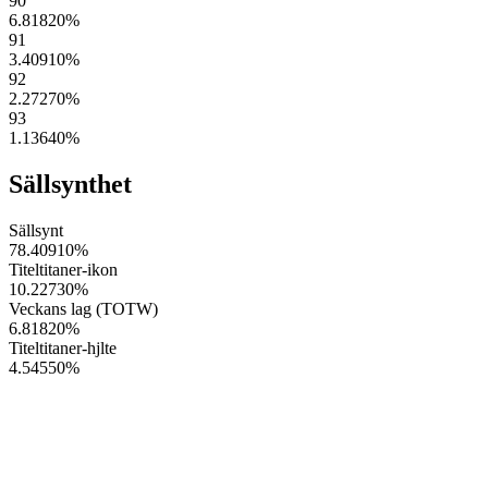
90
6.81820
%
91
3.40910
%
92
2.27270
%
93
1.13640
%
Sällsynthet
Sällsynt
78.40910
%
Titeltitaner-ikon
10.22730
%
Veckans lag (TOTW)
6.81820
%
Titeltitaner-hjlte
4.54550
%