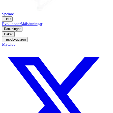
Spelare
TBU
Evolutioner
Målsättningar
Rankningar
Paket
Truppbyggaren
MyClub