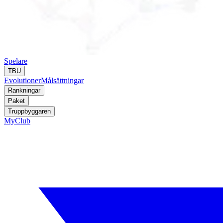
Spelare
TBU
Evolutioner
Målsättningar
Rankningar
Paket
Truppbyggaren
MyClub