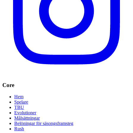
Core
Hem
Spelare
TBU
Evolutioner
Målsättningar
Belöningar för säsongsframsteg
Rush