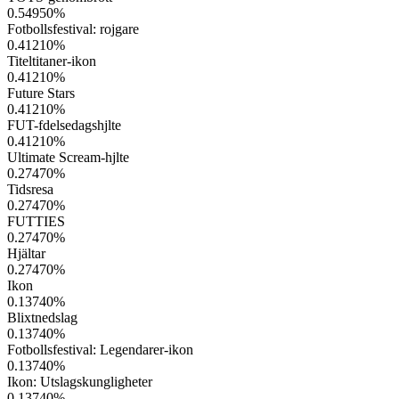
0.54950
%
Fotbollsfestival: rojgare
0.41210
%
Titeltitaner-ikon
0.41210
%
Future Stars
0.41210
%
FUT-fdelsedagshjlte
0.41210
%
Ultimate Scream-hjlte
0.27470
%
Tidsresa
0.27470
%
FUTTIES
0.27470
%
Hjältar
0.27470
%
Ikon
0.13740
%
Blixtnedslag
0.13740
%
Fotbollsfestival: Legendarer-ikon
0.13740
%
Ikon: Utslagskungligheter
0.13740
%