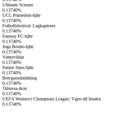
Ultimate Scream
0.13740
%
UCL Primetime-hjlte
0.13740
%
Fotbollsfestival: Lagkaptener
0.13740
%
Fantasy FC-hjlte
0.13740
%
Joga Bonito-hjlte
0.13740
%
Vintervildar
0.13740
%
Future Stars-hjlte
0.13740
%
Betygsomladdning
0.13740
%
Tidsresa-ikon
0.13740
%
UEFA Women's Champions League: Vgen till finalen
0.13740
%