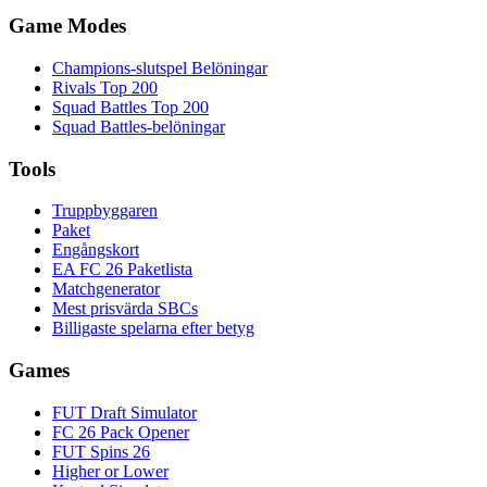
Game Modes
Champions-slutspel Belöningar
Rivals Top 200
Squad Battles Top 200
Squad Battles-belöningar
Tools
Truppbyggaren
Paket
Engångskort
EA FC 26 Paketlista
Matchgenerator
Mest prisvärda SBCs
Billigaste spelarna efter betyg
Games
FUT Draft Simulator
FC 26 Pack Opener
FUT Spins 26
Higher or Lower