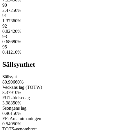
90
2.47250
%
91
1.37360
%
92
0.82420
%
93
0.68680
%
95
0.41210
%
Sällsynthet
Sällsynt
80.90660
%
Veckans lag (TOTW)
8.37910
%
FUT-fdelsedag
3.98350
%
Ssongens lag
0.96150
%
FF: Anta utmaningen
0.54950
%
TOTS-genombrott