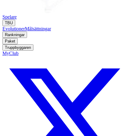
Spelare
TBU
Evolutioner
Målsättningar
Rankningar
Paket
Truppbyggaren
MyClub