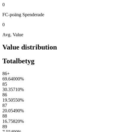
0
FC-poäng
Spenderade
0
Avg. Value
Value distribution
Totalbetyg
86+
69.64000
%
85
30.35710
%
86
19.50550
%
87
20.05490
%
88
16.75820
%
89
7.55490
%