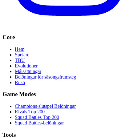
Core
Hem
Spelare
TBU
Evolutioner
Målsättningar
Belöningar för säsongsframsteg
Rush
Game Modes
Champions-slutspel Belöningar
Rivals Top 200
Squad Battles Top 200
Squad Battles-belöningar
Tools