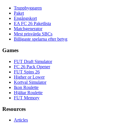
Truppbyggaren
Paket
Engångskort
EA FC 26 Paketlista
Matchgenerator
Mest prisvärda SBCs
Billigaste spelarna efter betyg
Games
FUT Draft Simulator
FC 26 Pack Opener
FUT Spins 26
Higher or Lower
Kortval Simulator
Ikon Roulette
Hjältar Roulette
FUT Memory
Resources
Articles