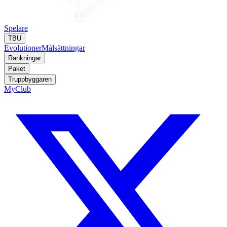
Spelare
TBU
Evolutioner
Målsättningar
Rankningar
Paket
Truppbyggaren
MyClub