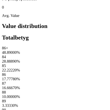
0
Avg. Value
Value distribution
Totalbetyg
86+
48.89000
%
84
28.88890
%
85
22.22220
%
86
17.77780
%
87
16.66670
%
88
10.00000
%
89
3.33330
%
90