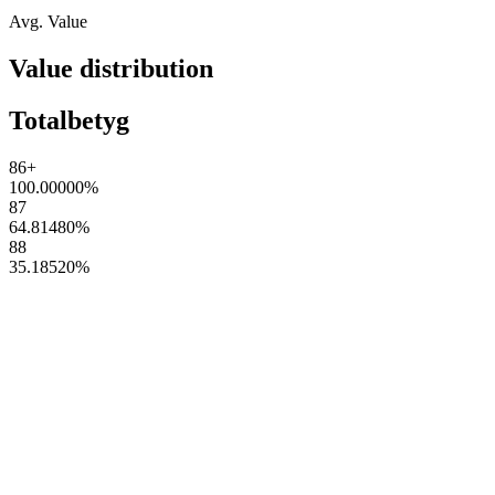
Avg. Value
Value distribution
Totalbetyg
86+
100.00000
%
87
64.81480
%
88
35.18520
%