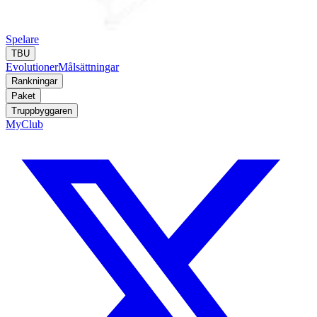
Spelare
TBU
Evolutioner
Målsättningar
Rankningar
Paket
Truppbyggaren
MyClub