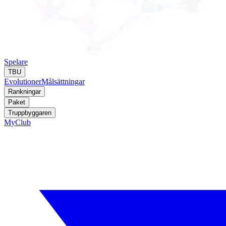
Spelare
TBU
Evolutioner
Målsättningar
Rankningar
Paket
Truppbyggaren
MyClub