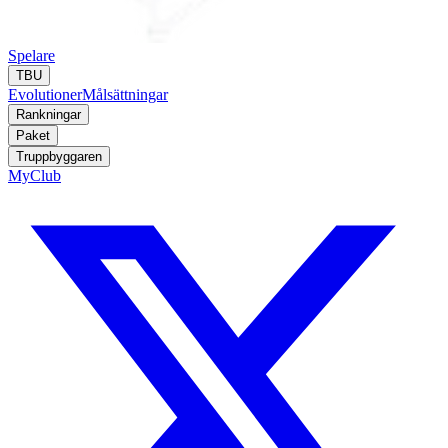
Spelare
TBU
Evolutioner
Målsättningar
Rankningar
Paket
Truppbyggaren
MyClub