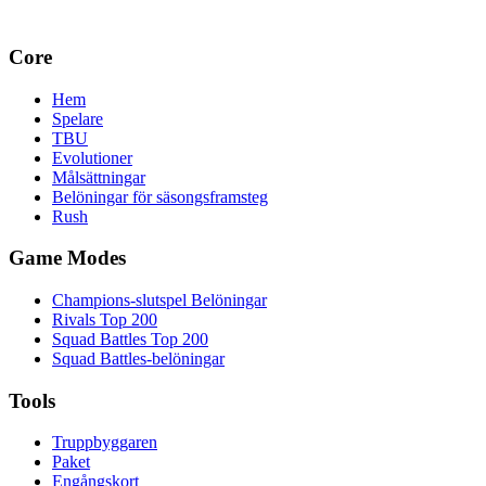
Core
Hem
Spelare
TBU
Evolutioner
Målsättningar
Belöningar för säsongsframsteg
Rush
Game Modes
Champions-slutspel Belöningar
Rivals Top 200
Squad Battles Top 200
Squad Battles-belöningar
Tools
Truppbyggaren
Paket
Engångskort