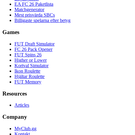
EA FC 26 Paketlista
Matchgenerator
Mest prisvärda SBCs
Billigaste spelarna efter betyg
Games
FUT Draft Simulator
FC 26 Pack Opener
FUT Spins 26
Higher or Lower
Kortval Simulator
Ikon Roulette
Hjältar Roulette
FUT Memory
Resources
Articles
Company
MyClub.gg
Kontakt