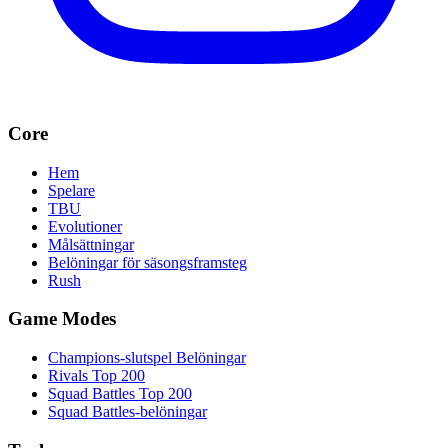
Core
Hem
Spelare
TBU
Evolutioner
Målsättningar
Belöningar för säsongsframsteg
Rush
Game Modes
Champions-slutspel Belöningar
Rivals Top 200
Squad Battles Top 200
Squad Battles-belöningar