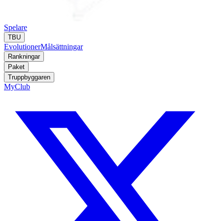
Spelare
TBU
Evolutioner
Målsättningar
Rankningar
Paket
Truppbyggaren
MyClub