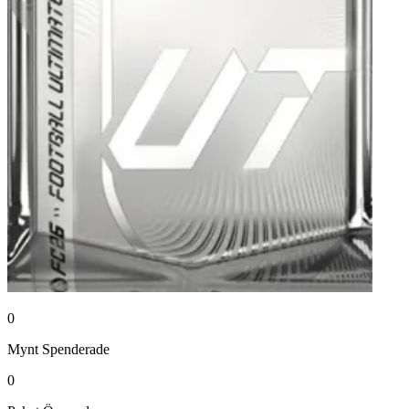
0
Mynt
Spenderade
0