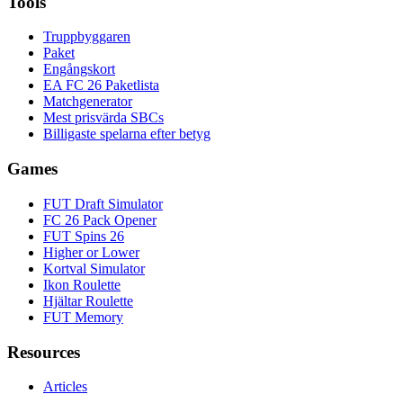
Tools
Truppbyggaren
Paket
Engångskort
EA FC 26 Paketlista
Matchgenerator
Mest prisvärda SBCs
Billigaste spelarna efter betyg
Games
FUT Draft Simulator
FC 26 Pack Opener
FUT Spins 26
Higher or Lower
Kortval Simulator
Ikon Roulette
Hjältar Roulette
FUT Memory
Resources
Articles