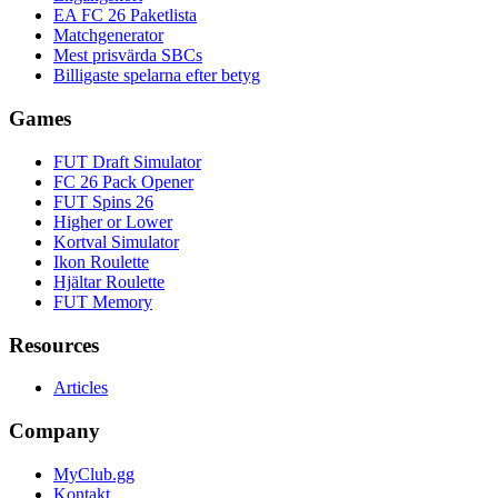
EA FC 26 Paketlista
Matchgenerator
Mest prisvärda SBCs
Billigaste spelarna efter betyg
Games
FUT Draft Simulator
FC 26 Pack Opener
FUT Spins 26
Higher or Lower
Kortval Simulator
Ikon Roulette
Hjältar Roulette
FUT Memory
Resources
Articles
Company
MyClub.gg
Kontakt