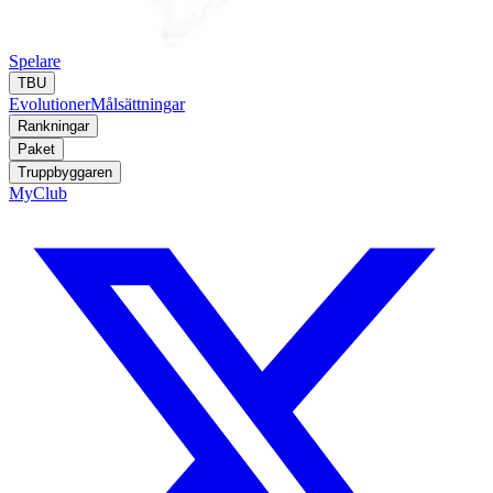
Spelare
TBU
Evolutioner
Målsättningar
Rankningar
Paket
Truppbyggaren
MyClub