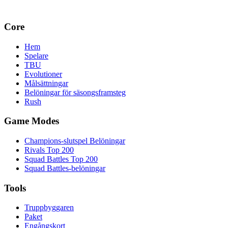
Core
Hem
Spelare
TBU
Evolutioner
Målsättningar
Belöningar för säsongsframsteg
Rush
Game Modes
Champions-slutspel Belöningar
Rivals Top 200
Squad Battles Top 200
Squad Battles-belöningar
Tools
Truppbyggaren
Paket
Engångskort