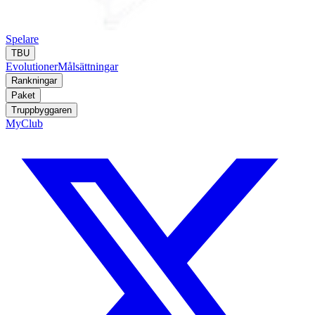
Spelare
TBU
Evolutioner
Målsättningar
Rankningar
Paket
Truppbyggaren
MyClub