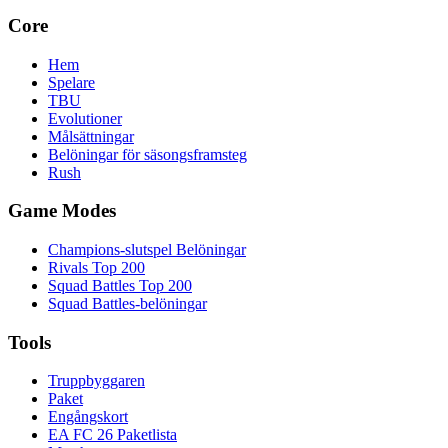
Core
Hem
Spelare
TBU
Evolutioner
Målsättningar
Belöningar för säsongsframsteg
Rush
Game Modes
Champions-slutspel Belöningar
Rivals Top 200
Squad Battles Top 200
Squad Battles-belöningar
Tools
Truppbyggaren
Paket
Engångskort
EA FC 26 Paketlista