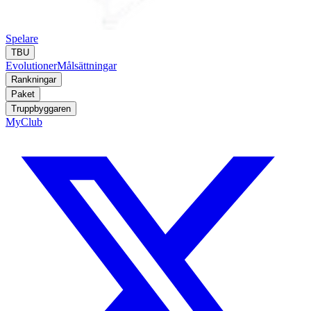
Spelare
TBU
Evolutioner
Målsättningar
Rankningar
Paket
Truppbyggaren
MyClub