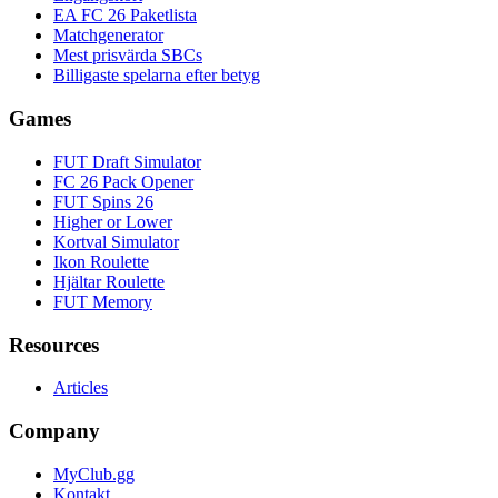
EA FC 26 Paketlista
Matchgenerator
Mest prisvärda SBCs
Billigaste spelarna efter betyg
Games
FUT Draft Simulator
FC 26 Pack Opener
FUT Spins 26
Higher or Lower
Kortval Simulator
Ikon Roulette
Hjältar Roulette
FUT Memory
Resources
Articles
Company
MyClub.gg
Kontakt