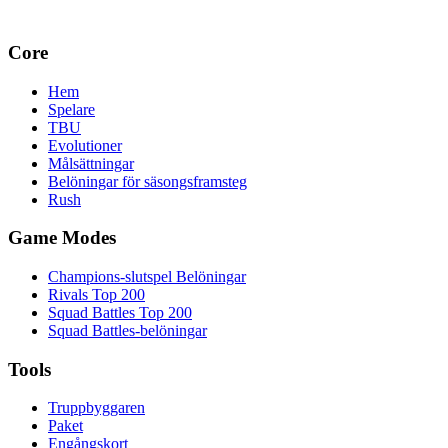
Core
Hem
Spelare
TBU
Evolutioner
Målsättningar
Belöningar för säsongsframsteg
Rush
Game Modes
Champions-slutspel Belöningar
Rivals Top 200
Squad Battles Top 200
Squad Battles-belöningar
Tools
Truppbyggaren
Paket
Engångskort