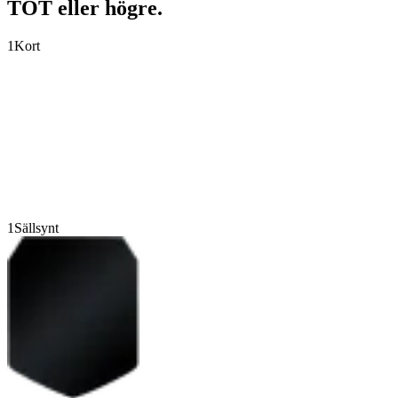
TOT eller högre.
1
Kort
1
Sällsynt