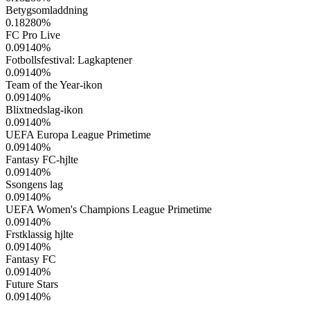
Betygsomladdning
0.18280
%
FC Pro Live
0.09140
%
Fotbollsfestival: Lagkaptener
0.09140
%
Team of the Year-ikon
0.09140
%
Blixtnedslag-ikon
0.09140
%
UEFA Europa League Primetime
0.09140
%
Fantasy FC-hjlte
0.09140
%
Ssongens lag
0.09140
%
UEFA Women's Champions League Primetime
0.09140
%
Frstklassig hjlte
0.09140
%
Fantasy FC
0.09140
%
Future Stars
0.09140
%