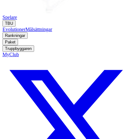
Spelare
TBU
Evolutioner
Målsättningar
Rankningar
Paket
Truppbyggaren
MyClub