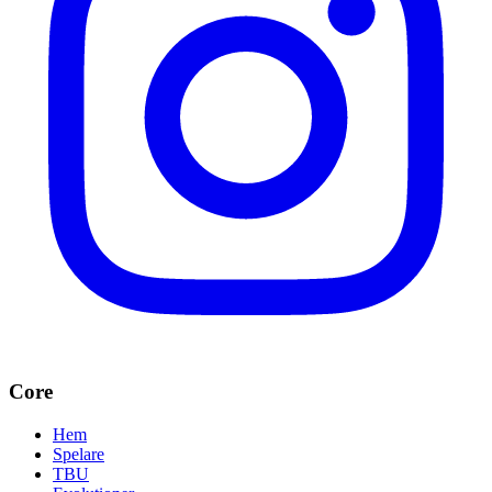
Core
Hem
Spelare
TBU