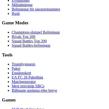
Evolutioner
Målsättningar
Belöningar för säsongsframsteg
Rush
Game Modes
Champions-slutspel Belöningar
Rivals Top 200
Squad Battles Top 200
Squad Battles-belöningar
Tools
Truppbyggaren
Paket
Engångskort
EA FC 26 Paketlista
Matchgenerator
Mest prisvärda SBCs
Billigaste spelarna efter betyg
Games