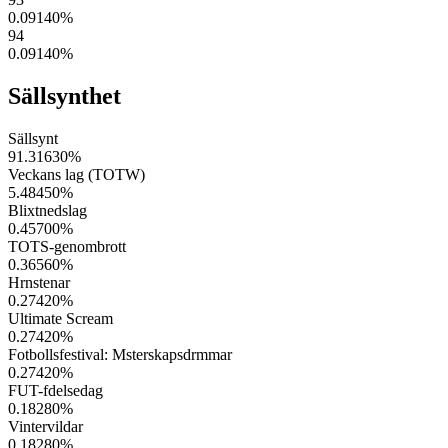
0.09140
%
94
0.09140
%
Sällsynthet
Sällsynt
91.31630
%
Veckans lag (TOTW)
5.48450
%
Blixtnedslag
0.45700
%
TOTS-genombrott
0.36560
%
Hrnstenar
0.27420
%
Ultimate Scream
0.27420
%
Fotbollsfestival: Msterskapsdrmmar
0.27420
%
FUT-fdelsedag
0.18280
%
Vintervildar
0.18280
%