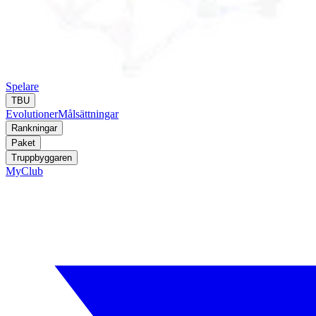
Spelare
TBU
Evolutioner
Målsättningar
Rankningar
Paket
Truppbyggaren
MyClub