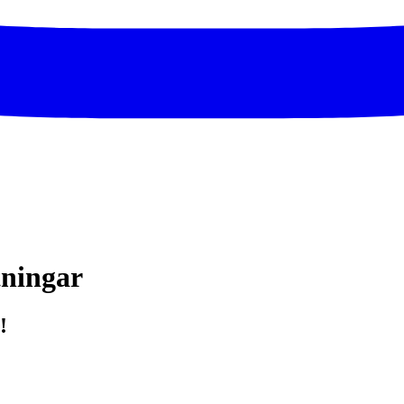
tningar
!