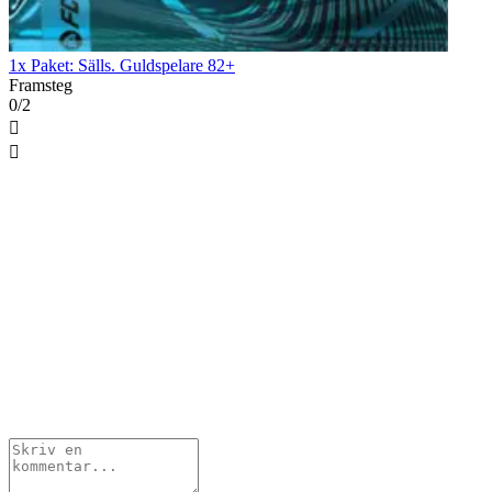
1x Paket: Sälls. Guldspelare 82+
Framsteg
0/2

