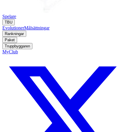
Spelare
TBU
Evolutioner
Målsättningar
Rankningar
Paket
Truppbyggaren
MyClub