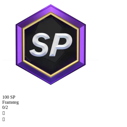
100 SP
Framsteg
0/2

